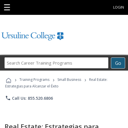
☰
LOGIN
Search
Go
Career
Training
›
›
›
Programs
Training Programs
Small Business
Real Estate:
Estrategias para Alcanzar el Éxito
phone
Call Us: 855.520.6806
Real Estate: Estrategias para