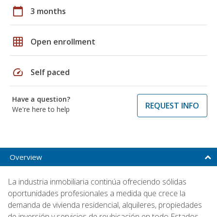
calendar_today
3 months
grid_on
Open enrollment
speed
Self paced
Have a question?
REQUEST INFO
We're here to help
Overview
La industria inmobiliaria continúa ofreciendo sólidas
oportunidades profesionales a medida que crece la
demanda de vivienda residencial, alquileres, propiedades
de inversión y servicios de reubicación en todo Estados