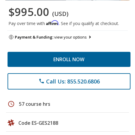
$995.00
(USD)
Affirm
Pay over time with
. See if you qualify at checkout.
Payment & Funding:
view your options
ENROLL NOW
Call Us: 855.520.6806
phone
schedule
57 course hrs
Code ES-GES2188