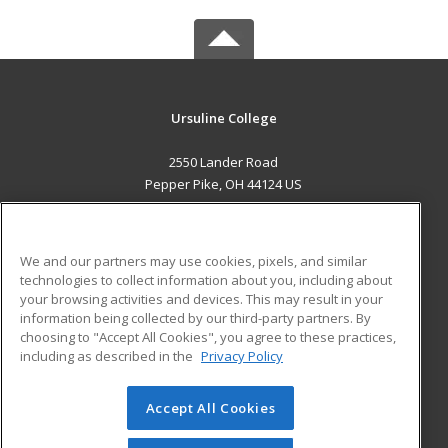
Ursuline College
2550 Lander Road
Pepper Pike, OH 44124 US
MAIN CONTENT
Career Training
We and our partners may use cookies, pixels, and similar
technologies to collect information about you, including about
ADDITIONAL RESOURCES
your browsing activities and devices. This may result in your
information being collected by our third-party partners. By
Military
Student Blog
choosing to "Accept All Cookies", you agree to these practices,
Financial Assistance
including as described in the
Privacy Policy
Help
Accept All Cookies
© 2026 ed2go, a division of Cengage Learning. All rights
reserved. The material on this site cannot be reproduced or