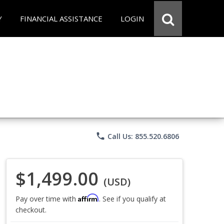
Y
FINANCIAL ASSISTANCE
LOGIN
phone
Call Us: 855.520.6806
$1,499.00
(USD)
Affirm
Pay over time with
. See if you qualify at
checkout.