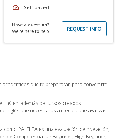
speed
Self paced
Have a question?
REQUEST INFO
We're here to help
os académicos que te prepararán para convertirte
 de EnGen, además de cursos creados
 de inglés que necesitarás a medida que avanzas
 como PA. El PA es una evaluación de nivelación,
ación de Competencia fue Beginner, High Beginner,