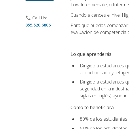
Low Intermediate, o Interme
Cuando alcances el nivel High
phone
Call Us:
855.520.6806
Para que puedas comenzar tu
evaluación de competencia de
Lo que aprenderás
Dirigido a estudiantes q
acondicionado y refrige
Dirigido a estudiantes 
seguridad en la industr
siglas en inglés) ayudan 
Cómo te beneficiará
80% de los estudiantes 
61% de los estudiantes