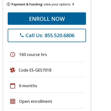
Payment & Funding:
view your options
ENROLL NOW
Call Us: 855.520.6806
phone
schedule
160 course hrs
Code ES-GES7018
calendar_today
6 months
grid_on
Open enrollment