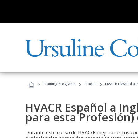
›
›
›
Training Programs
Trades
HVACR Español a In
HVACR Español a Ing
para esta Profesión)
Durante este curso de HVAC/R mejorarás tus cono