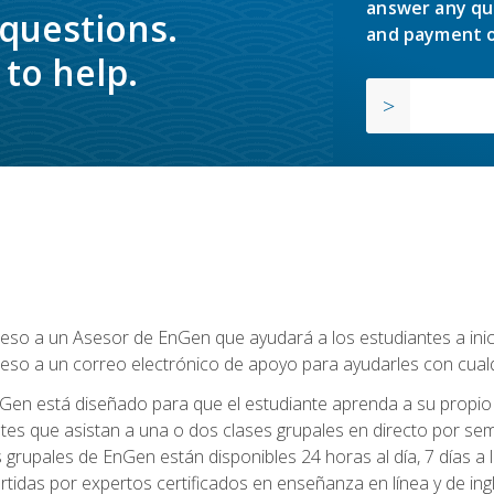
answer any qu
 questions.
and payment o
to help.
so a un Asesor de EnGen que ayudará a los estudiantes a inicia
eso a un correo electrónico de apoyo para ayudarles con cual
Gen está diseñado para que el estudiante aprenda a su propio 
ntes que asistan a una o dos clases grupales en directo por sem
es grupales de EnGen están disponibles 24 horas al día, 7 días a
tidas por expertos certificados en enseñanza en línea y de ing