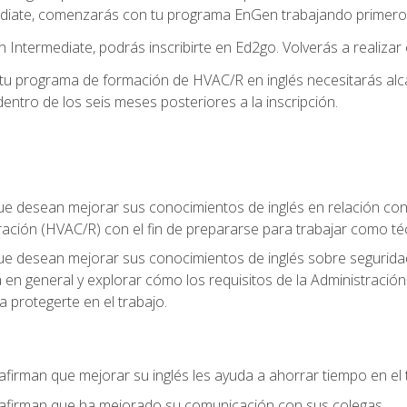
diate, comenzarás con tu programa EnGen trabajando primero e
 Intermediate, podrás inscribirte en Ed2go. Volverás a realizar 
 programa de formación de HVAC/R en inglés necesitarás alcan
ntro de los seis meses posteriores a la inscripción.
ue desean mejorar sus conocimientos de inglés en relación con l
ración (HVAC/R) con el fin de prepararse para trabajar como t
que desean mejorar sus conocimientos de inglés sobre seguridad
ia en general y explorar cómo los requisitos de la Administraci
a protegerte en el trabajo.
afirman que mejorar su inglés les ayuda a ahorrar tiempo en el 
 afirman que ha mejorado su comunicación con sus colegas