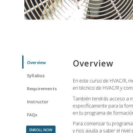
Overview
Overview
Syllabus
En este curso de HVAC/R, me
en técnico de HVAC/R y come
Requirements
También tendrás acceso a m
Instructor
específicamente para la for
en tu programa de formació
FAQs
Para comenzar tu programa, 
ENROLL NOW
y nos ayuda a saber el nivel